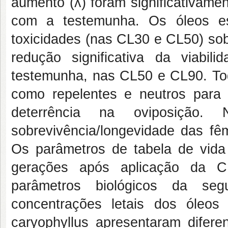
aumento (ʎ) foram significativam
com a testemunha. Os óleos ess
toxicidades (nas CL30 e CL50) so
redução significativa da viab
testemunha, nas CL50 e CL90. Tod
como repelentes e neutros para
deterrência na oviposição.
sobrevivência/longevidade das fê
Os parâmetros de tabela de vida 
gerações após aplicação da CL
parâmetros biológicos da se
concentrações letais dos óleos
caryophyllus apresentaram difer