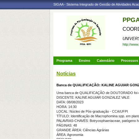
SIGAA - Sistema Integrado de Gestão de Atividades Ac
PPGA
COORD
UNIVER
http://www
Programa
Ensino
Calendário
Processos 
Notícias
Banca de QUALIFICAÇÃO: KALINE AGUIAR GON
Uma banca de QUALIFICAÇÃO de DOUTORADO foi ca
DISCENTE: KALINE AGUIAR GONZALEZ VALE
DATA: 08/08/2023
HORA: 14:30
LOCAL: Núcleo de Pós-graduação - CCA/UFPI
TÍTULO: Identificação de Macrophomina spp. em planta
PALAVRAS-CHAVES: Botryosphaeriaceae, patógeno habit
PÁGINAS: 48
GRANDE ÁREA: Ciências Agrárias
ÁREA: Agronomia