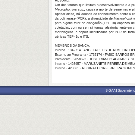
RESUMO:
Um dos fatores que limitam o desenvolvimento e a pro
Macrophomina
spp., causa a morte de sementes e pla
Apesar disso, há lacunas de conhecimento sobre a 
da polimerase (PCR), a diversidade de
Macrophomin
para o gene fator de elongação (TEF-1α) capazes de i
coletadas, com ou sem sintomas, aleatoriamente em ca
morfológicos, e depois identificados por PCR de for
gênicas TEF- 1α e ITS.
MEMBROS DA BANCA:
Interno - 1342714 - ANGELA CELIS DE ALMEIDA LOP
Externo ao Programa - 1737174 - FABIO BARROS B
Presidente - 2058623 - JOSE EVANDO AGUIAR BE
Interno - 1426957 - MARUZANETE PEREIRA DE ME
Interno - 423361 - REGINA LUCIA FERREIRA GOMES
SIGAA | Superintend