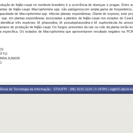
dução do feijão-caupi no nordeste brasileiro é a ocorrência de doenças e pragas. Entre 
ntas de feijão-caupi.
Macrophomina
spp. são patógenoscom ampla gama de hospedeiros, 
capacidade de
Macrophomina
spp. infectar plantas espontâneas. Diante do exposto, este proj
a
spp. em plantas espontâneas associadas a plantios de feijão-caupi nos estados do Cear
dentificar três espécies:
M. phaseolina
,
M. pseudophaseolina
e
M. euphorbicola
. As amost
mpos de produção de feijão-caupi. Os fungos presentes da raiz ou colo da planta serão isol
ma específica. Os isolados de
Macrophomina
que apresentarem resultado negativo na PCR,
ES
RITTO
SERRA JUNIOR
LO
ência de Tecnologia da Informação - STI/UFPI - (86) 3215-1124 | © UFRN | sigjb03.ufpi.br.i