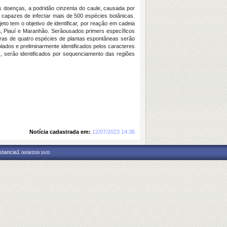
as doenças, a podridão cinzenta do caule, causada por
capazes de infectar mais de 500 espécies botânicas.
eto tem o objetivo de identificar, por reação em cadeia
á, Piauí e Maranhão. Serãousados primers específicos
ras de quatro espécies de plantas espontâneas serão
ados e preliminarmente identificados pelos caracteres
 serão identificados por sequenciamento das regiões
Notícia cadastrada em:
12/07/2023 14:36
nstancia1
06/08/2026 16:03