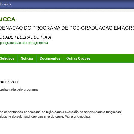
adêmicas
/CCA
ENACAO DO PROGRAMA DE POS-GRADUACAO EM AGR
SIDADE FEDERAL DO PIAUÍ
.posgraduacao.ufpi.br//agronomia
Seletivos
Notícias
Documentos
Outras Opções
ZALEZ VALE
dastrada pelo programa.
s espontâneas associadas ao feijão caupie avaliação da sensibilidade a fungicidas.
ante do solo, podridão cinzenta do caule, Vigna unguiculata