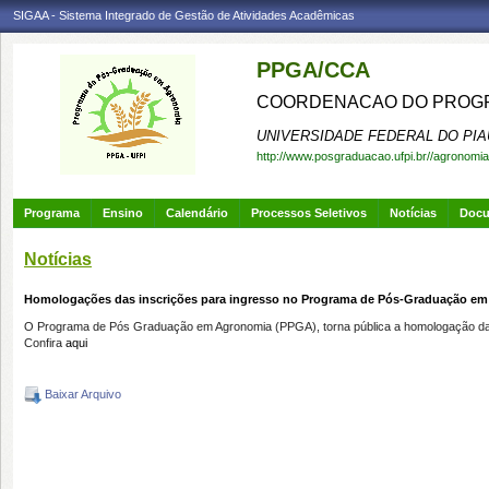
SIGAA - Sistema Integrado de Gestão de Atividades Acadêmicas
PPGA/CCA
COORDENACAO DO PROGR
UNIVERSIDADE FEDERAL DO PIA
http://www.posgraduacao.ufpi.br//agronomia
Programa
Ensino
Calendário
Processos Seletivos
Notícias
Doc
Notícias
Homologações das inscrições para ingresso no Programa de Pós-Graduação e
O Programa de Pós Graduação em Agronomia (PPGA), torna pública a homologação das 
Confira
aqui
Baixar Arquivo