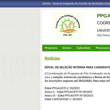
SIGAA - Sistema Integrado de Gestão de Atividades Ac
PPGA
COORD
UNIVER
http://www
Programa
Ensino
Calendário
Processos 
Notícias
EDITAL DE SELEÇÃO INTERNA PARA CANDIDAT
A Coordenação do Programa de Pós-Graduação em Agron
para a
seleção interna de candidatos a Bolsa de D
As inscrições seguem até 30/11/2023.
Para mais in
Edital PPGA/UFPI n° 05/2023
Anexo II -
Edital PPGA/UFPI Nº 05/2023
Anexo III - Edital PPGA/UFPI Nº 05/2023
Edital CAPES/PDSE n° 30/2023