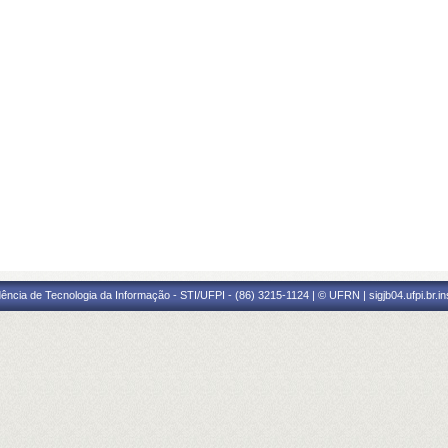
ência de Tecnologia da Informação - STI/UFPI - (86) 3215-1124 | © UFRN | sigjb04.ufpi.br.i