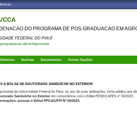
adêmicas
/CCA
ENACAO DO PROGRAMA DE POS-GRADUACAO EM AGR
SIDADE FEDERAL DO PIAUÍ
.posgraduacao.ufpi.br//agronomia
Seletivos
Notícias
Documentos
Outras Opções
OS A BOLSA DE DOUTORADO SANDUÍCHE NO EXTERIOR
omia da Universidade Federal do Piauí, no uso de suas atribuições, torna público aos di
outorado Sanduíche no Exterior
em consonância com o Edital PDSE/CAPES n° 30/2023.
formações, acessar o Edital PPGA/UFPI Nº 05/2023.