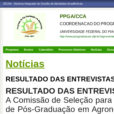
SIGAA - Sistema Integrado de Gestão de Atividades Acadêmicas
PPGA/CCA
COORDENACAO DO PROGR
UNIVERSIDADE FEDERAL DO PIA
http://www.posgraduacao.ufpi.br//agronomia
Programa
Ensino
Calendário
Processos Seletivos
Notícias
Doc
Notícias
RESULTADO DAS ENTREVISTAS -
RESULTADO DAS ENTREVIST
A Comissão de Seleção para
de Pós-Graduação em Agrono