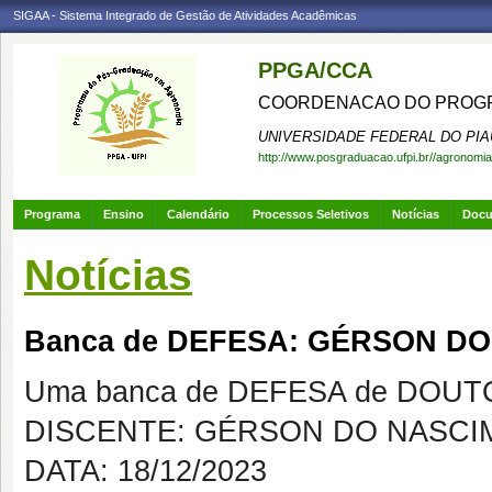
SIGAA - Sistema Integrado de Gestão de Atividades Acadêmicas
PPGA/CCA
COORDENACAO DO PROGR
UNIVERSIDADE FEDERAL DO PIA
http://www.posgraduacao.ufpi.br//agronomia
Programa
Ensino
Calendário
Processos Seletivos
Notícias
Doc
Notícias
Banca de DEFESA: GÉRSON D
Uma banca de DEFESA de DOUTOR
DISCENTE: GÉRSON DO NASCI
DATA: 18/12/2023