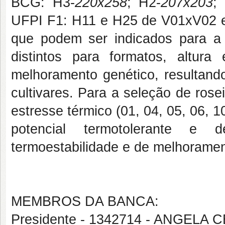
BCG: H3-
220x258
; H2-
207x203
;
UFPI F1: H11 e H25 de V01xV02 
que podem ser indicados para a 
distintos para formatos, altu
melhoramento genético, resultando
cultivares. Para a seleção de ros
estresse térmico (01, 04, 05, 06, 10
potencial termotolerante e
termoestabilidade e de melhorament
MEMBROS DA BANCA:
Presidente - 1342714 - ANGELA