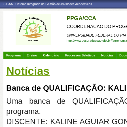
SIGAA - Sistema Integrado de Gestão de Atividades Acadêmicas
PPGA/CCA
COORDENACAO DO PROGR
UNIVERSIDADE FEDERAL DO PIA
http://www.posgraduacao.ufpi.br//agronomia
Programa
Ensino
Calendário
Processos Seletivos
Notícias
Doc
Notícias
Banca de QUALIFICAÇÃO: KAL
Uma banca de QUALIFICAÇÃO
programa.
DISCENTE: KALINE AGUIAR GO