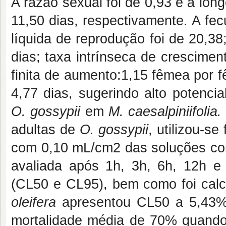
A razão sexual foi de 0,93 e a lo
11,50 dias, respectivamente. A fe
líquida de reprodução foi de 20,3
dias; taxa intrínseca de crescimen
finita de aumento:1,15 fêmea por 
4,77 dias, sugerindo alto potenci
O. gossypii
em
M. caesalpiniifolia
adultas de
O. gossypii
, utilizou-se
com 0,10 mL/cm2 das soluções com 
avaliada após 1h, 3h, 6h, 12h e
(CL50 e CL95), bem como foi calc
oleifera
apresentou CL50 a 5,43%
mortalidade média de 70% quando