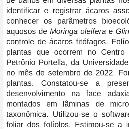
de danos em diversas plantas hos
identificar e registrar ácaros as
conhecer os parâmetros bioecoló
aquosos de
Moringa oleifera
e
Gli
controle de ácaros fitófagos. Folí
plantas que ocorrem no Centro
Petrônio Portella, da Universidad
no mês de setembro de 2022. For
plantas. Constatou-se a pres
desenvolvimento na face adaxi
montados em lâminas de micros
taxonômica. Utilizou-se o softwa
foliar dos folíolos. Estimou-se a 