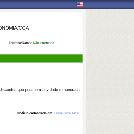
ONOMIA/CCA
Telefone/Ramal:
Não informado
 discentes que possuem atividade remunerada
Notícia cadastrada em:
08/04/2024 14:31