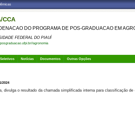
adêmicas
/CCA
ENACAO DO PROGRAMA DE POS-GRADUACAO EM AGR
SIDADE FEDERAL DO PIAUÍ
.posgraduacao.ufpi.br//agronomia
Seletivos
Notícias
Documentos
Outras Opções
/2024
divulga o resultado da chamada simplificada interna para classificação de