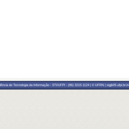
ência de Tecnologia da Informação - STI/UFPI - (86) 3215-1124 | © UFRN | sigjb05.ufpi.br.i