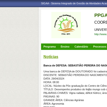
SIGAA - Sistema Integrado de Gestão de Atividades Ac
PPGA
COORD
UNIVER
http://www
Programa
Ensino
Calendário
Processos 
Notícias
Banca de DEFESA: SEBASTIÃO PEREIRA DO NA
Uma banca de DEFESA de DOUTORADO foi cadastrad
DISCENTE: SEBASTIÃO PEREIRA DO NASCIMENT
DATA: 29/04/2024
HORA: 08:00
LOCAL: Núcleo da Pós-graduação do Centro de Ciênc
TÍTULO: Desempenho produtivo do feijão mungo sob di
PALAVRAS-CHAVES: Vigna radiata; déficit hídrico; área 
PÁGINAS: 90
GRANDE ÁREA: Ciências Agrárias
ÁREA: Agronomia