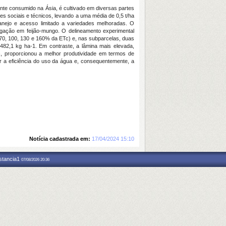
ente consumido na Ásia, é cultivado em diversas partes
es sociais e técnicos, levando a uma média de 0,5 t/ha
manejo e acesso limitado a variedades melhoradas. O
igação em feijão-mungo. O delineamento experimental
, 70, 100, 130 e 160% da ETc) e, nas subparcelas, duas
82,1 kg ha-1. Em contraste, a lâmina mais elevada,
c, proporcionou a melhor produtividade em termos de
r a eficiência do uso da água e, consequentemente, a
Notícia cadastrada em:
17/04/2024 15:10
nstancia1
07/08/2026 20:36