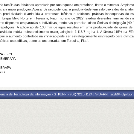
 da família das fabáceas apreciado por sua riqueza em proteínas, fibras e minerais. Amplam
a a maior produção. Apesar de seu potencial, a produtividade tem sido baixa devido a fator
 produtividade é atribuída a estresses bióticos e abióticos, práticas inadequadas de 
brapa Meio Norte em Teresina, Piauí, no ano de 2022, avaliou diferentes lâminas de irr
ntos dispostos em parcelas subdivididas, tendo nas parcelas, cinco lâminas de irrigação (40
repetições. A aplicação de 133 mm de água resultou em uma produtividade de grãos de 4
ividade média substancialmente maior, atingindo 1.116,7 kg ha-1. A lâmina 115% da ET
 que o aumento controlado na irrigação pode ser estrategicamente empregado para otimiza
máticas específicas, como as encontradas em Teresina, Piauí.
RA - IFCE
 - EMBRAPA
EMBRAPA
AMIG
ência de Tecnologia da Informação - STI/UFPI - (86) 3215-1124 | © UFRN | sigjb04.ufpi.br.i