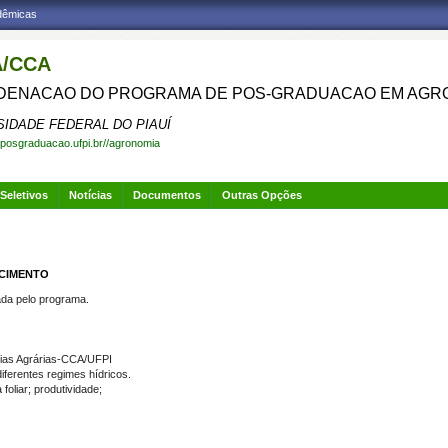
adêmicas
/CCA
ENACAO DO PROGRAMA DE POS-GRADUACAO EM AGR
SIDADE FEDERAL DO PIAUÍ
.posgraduacao.ufpi.br//agronomia
Seletivos
Notícias
Documentos
Outras Opções
SCIMENTO
a pelo programa.
O
ias Agrárias-CCA/UFPI
ferentes regimes hídricos.
foliar; produtividade;