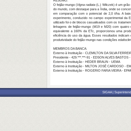
RESUMO:
O feijão-mungo (
Vigna radiata
(L.) Wilczek) é um grão
do mundo, com destaque para a Índia, onde se concentr
em comparação com o potencial de 2,0 t/ha. A baixa
experimento, conduzido no campo experimental da Em
utilizado foi o de blocos casualisados com os tratame
linhagens de feijão-mungo (M19 e M20) com quatro 
equivalente a 160% da ETc, proporcionou uma produt
eficiência do uso da água. Esses resultados indicam
produtividade do feijão-mungo nas condições edafocli
MEMBROS DA BANCA:
Externo à Instituição - CLEMILTON DA SILVA FERREI
Presidente - 429.***.***-91 - EDSON ALVES BASTOS
Externo à Instituição - HEDER BRAUN - UEMA
Externo à Instituição - MILTON JOSÉ CARDOSO - 
Externo à Instituição - ROGERIO FARIA VIEIRA - EP
SIGAA | Superintend