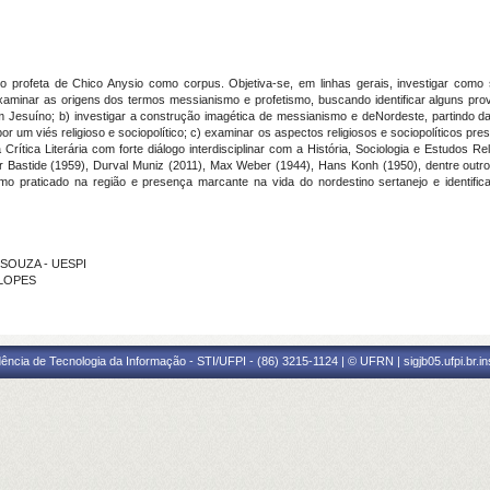
o profeta de Chico Anysio como corpus. Objetiva-se, em linhas gerais, investigar como
examinar as origens dos termos messianismo e profetismo, buscando identificar alguns pro
em Jesuíno; b) investigar a construção imagética de messianismo e deNordeste, partindo d
r um viés religioso e sociopolítico; c) examinar os aspectos religiosos e sociopolíticos pr
Crítica Literária com forte diálogo interdisciplinar com a História, Sociologia e Estudos Rel
r Bastide (1959), Durval Muniz (2011), Max Weber (1944), Hans Konh (1950), dentre outros
nismo praticado na região e presença marcante na vida do nordestino sertanejo e identi
 SOUZA - UESPI
 LOPES
ência de Tecnologia da Informação - STI/UFPI - (86) 3215-1124 | © UFRN | sigjb05.ufpi.br.i