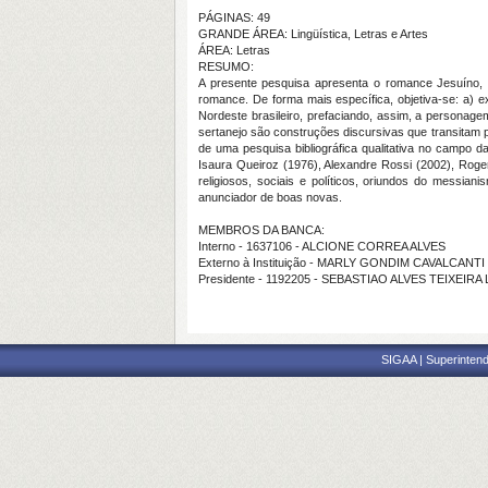
PÁGINAS: 49
GRANDE ÁREA: Lingüística, Letras e Artes
ÁREA: Letras
RESUMO:
A presente pesquisa apresenta o romance Jesuíno, 
romance. De forma mais específica, objetiva-se: a) 
Nordeste brasileiro, prefaciando, assim, a personag
sertanejo são construções discursivas que transitam po
de uma pesquisa bibliográfica qualitativa no campo da 
Isaura Queiroz (1976), Alexandre Rossi (2002), Roge
religiosos, sociais e políticos, oriundos do messia
anunciador de boas novas.
MEMBROS DA BANCA:
Interno - 1637106 - ALCIONE CORREA ALVES
Externo à Instituição - MARLY GONDIM CAVALCANTI
Presidente - 1192205 - SEBASTIAO ALVES TEIXEIRA
SIGAA | Superintend