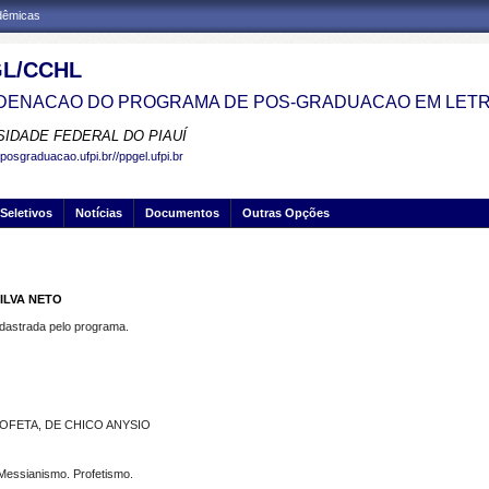
adêmicas
L/CCHL
ENACAO DO PROGRAMA DE POS-GRADUACAO EM LETR
SIDADE FEDERAL DO PIAUÍ
posgraduacao.ufpi.br//ppgel.ufpi.br
Seletivos
Notícias
Documentos
Outras Opções
ILVA NETO
strada pelo programa.
OFETA, DE CHICO ANYSIO
. Messianismo. Profetismo.