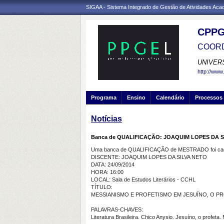
SIGAA - Sistema Integrado de Gestão de Atividades Ac
CPPG
COORD
UNIVER
http://www.
Programa
Ensino
Calendário
Processos 
Notícias
Banca de QUALIFICAÇÃO: JOAQUIM LOPES DA S
Uma banca de QUALIFICAÇÃO de MESTRADO foi cada
DISCENTE: JOAQUIM LOPES DA SILVA NETO
DATA: 24/09/2014
HORA: 16:00
LOCAL: Sala de Estudos Literários - CCHL
TÍTULO:
MESSIANISMO E PROFETISMO EM JESUÍNO, O PR
PALAVRAS-CHAVES:
Literatura Brasileira. Chico Anysio. Jesuíno, o profeta