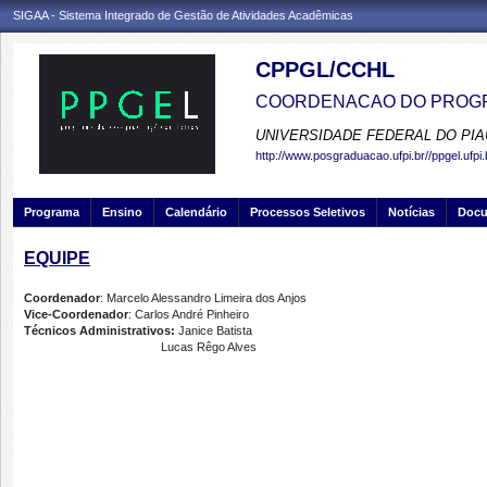
SIGAA - Sistema Integrado de Gestão de Atividades Acadêmicas
CPPGL/CCHL
COORDENACAO DO PROGR
UNIVERSIDADE FEDERAL DO PIA
http://www.posgraduacao.ufpi.br//ppgel.ufpi.
Programa
Ensino
Calendário
Processos Seletivos
Notícias
Doc
EQUIPE
Coordenador
: Marcelo Alessandro Limeira dos Anjos
Vice-Coordenador
: Carlos André Pinheiro
Técnicos Administrativos:
Janice Batista
Lucas Rêgo Alves