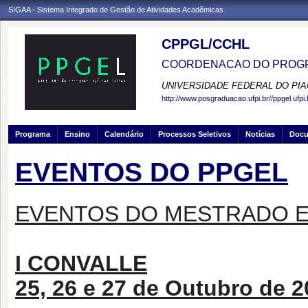
SIGAA - Sistema Integrado de Gestão de Atividades Acadêmicas
CPPGL/CCHL
COORDENACAO DO PROGR
UNIVERSIDADE FEDERAL DO PIA
http://www.posgraduacao.ufpi.br//ppgel.ufpi.
Programa
Ensino
Calendário
Processos Seletivos
Notícias
Doc
EVENTOS DO PPGEL
EVENTOS DO MESTRADO E
I CONVALLE
25, 26 e 27 de Outubro de 