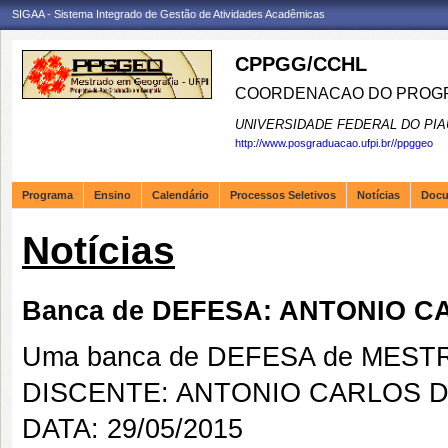
SIGAA - Sistema Integrado de Gestão de Atividades Acadêmicas
CPPGG/CCHL
COORDENACAO DO PROGR
UNIVERSIDADE FEDERAL DO PIA
http://www.posgraduacao.ufpi.br//ppggeo
Programa
Ensino
Calendário
Processos Seletivos
Notícias
Doc
Notícias
Banca de DEFESA: ANTONIO 
Uma banca de DEFESA de MESTRAD
DISCENTE: ANTONIO CARLOS 
DATA: 29/05/2015