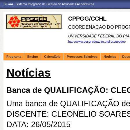
SIGAA - Sistema Integrado de Gestão de Atividades Acadêmicas
CPPGG/CCHL
COORDENACAO DO PROGR
UNIVERSIDADE FEDERAL DO PIA
http://www.posgraduacao.ufpi.br//ppggeo
Programa
Ensino
Calendário
Processos Seletivos
Notícias
Doc
Notícias
Banca de QUALIFICAÇÃO: CLE
Uma banca de QUALIFICAÇÃO de 
DISCENTE: CLEONELIO SOARES
DATA: 26/05/2015