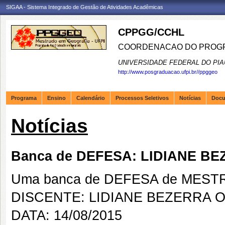
SIGAA - Sistema Integrado de Gestão de Atividades Acadêmicas
CPPGG/CCHL
COORDENACAO DO PROGR
UNIVERSIDADE FEDERAL DO PIA
http://www.posgraduacao.ufpi.br//ppggeo
Programa
Ensino
Calendário
Processos Seletivos
Notícias
Doc
Notícias
Banca de DEFESA: LIDIANE B
Uma banca de DEFESA de MESTRAD
DISCENTE: LIDIANE BEZERRA O
DATA: 14/08/2015