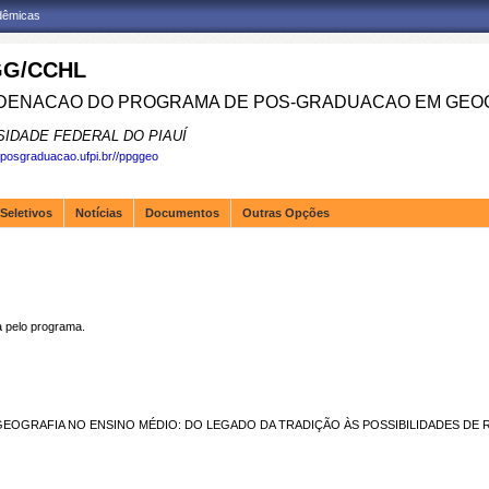
adêmicas
G/CCHL
ENACAO DO PROGRAMA DE POS-GRADUACAO EM GEOG
SIDADE FEDERAL DO PIAUÍ
.posgraduacao.ufpi.br//ppggeo
Seletivos
Notícias
Documentos
Outras Opções
pelo programa.
 GEOGRAFIA NO ENSINO MÉDIO: DO LEGADO DA TRADIÇÃO ÀS POSSIBILIDADES DE