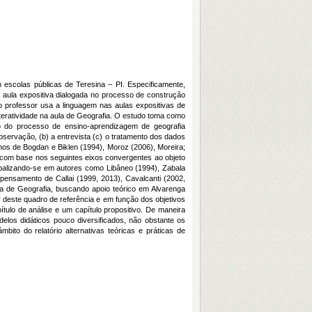
 escolas públicas de Teresina – PI. Especificamente,
da aula expositiva dialogada no processo de construção
o professor usa a linguagem nas aulas expositivas de
nteratividade na aula de Geografia. O estudo toma como
to do processo de ensino-aprendizagem de geografia
bservação, (b) a entrevista (c) o tratamento dos dados
lhos de Bogdan e Biklen (1994), Moroz (2006), Moreira;
do com base nos seguintes eixos convergentes ao objeto
a, balizando-se em autores como Libâneo (1994), Zabala
 pensamento de Callai (1999, 2013), Cavalcanti (2002,
la de Geografia, buscando apoio teórico em Alvarenga
ir deste quadro de referência e em função dos objetivos
tulo de análise e um capítulo propositivo. De maneira
elos didáticos pouco diversificados, não obstante os
to do relatório alternativas teóricas e práticas de