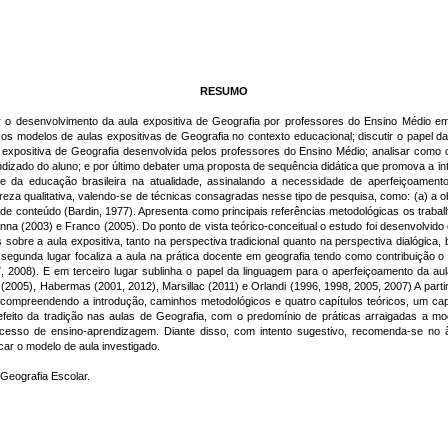
RESUMO
r o desenvolvimento da aula expositiva de Geografia por professores do Ensino Médio em
r os modelos de aulas expositivas de Geografia no contexto educacional; discutir o papel 
 expositiva de Geografia desenvolvida pelos professores do Ensino Médio; analisar como 
ndizado do aluno; e por último debater uma proposta de sequência didática que promova a i
e da educação brasileira na atualidade, assinalando a necessidade de aperfeiçoamen
eza qualitativa, valendo-se de técnicas consagradas nesse tipo de pesquisa, como: (a) a o
se de conteúdo (Bardin, 1977). Apresenta como principais referências metodológicas os traba
ianna (2003) e Franco (2005). Do ponto de vista teórico-conceitual o estudo foi desenvolvi
 sobre a aula expositiva, tanto na perspectiva tradicional quanto na perspectiva dialógic
 segunda lugar focaliza a aula na prática docente em geografia tendo como contribuição o
7, 2008). E em terceiro lugar sublinha o papel da linguagem para o aperfeiçoamento da au
 (2005), Habermas (2001, 2012), Marsillac (2011) e Orlandi (1996, 1998, 2005, 2007) A part
, compreendendo a introdução, caminhos metodológicos e quatro capítulos teóricos, um capí
eito da tradição nas aulas de Geografia, com o predomínio de práticas arraigadas a mod
sso de ensino-aprendizagem. Diante disso, com intento sugestivo, recomenda-se no âmbi
car o modelo de aula investigado.
 Geografia Escolar.