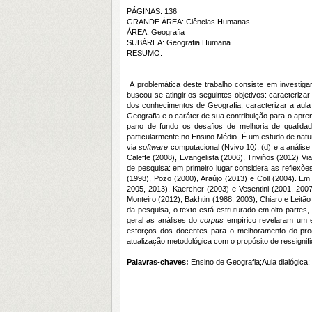
PÁGINAS: 136
GRANDE ÁREA: Ciências Humanas
ÁREA: Geografia
SUBÁREA: Geografia Humana
RESUMO:
A problemática deste trabalho consiste em investiga
buscou-se atingir os seguintes objetivos: caracteriza
dos conhecimentos de Geografia; caracterizar a aula
Geografia e o caráter de sua contribuição para o apre
pano de fundo os desafios de melhoria de qualidad
particularmente no Ensino Médio. É um estudo de natur
via
software
computacional (Nvivo 10
)
, (d) e a análi
Caleffe (2008), Evangelista (2006), Triviños (2012) V
de pesquisa: em primeiro lugar considera as reflexões
(1998), Pozo (2000), Araújo (2013) e Coll (2004). Em
2005, 2013), Kaercher (2003) e Vesentini (2001, 200
Monteiro (2012), Bakhtin (1988, 2003), Chiaro e Leitão
da pesquisa, o texto está estruturado em oito partes
geral as análises do
corpus
empírico revelaram um ef
esforços dos docentes para o melhoramento do proce
atualização metodológica com o propósito de ressignifi
Palavras-chaves:
Ensino de Geografia;Aula dialógica;