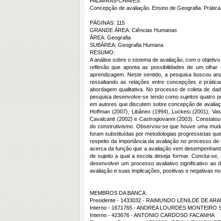
PALAVRAS-CHAVES:
Concepção de avaliação. Ensino de Geografia. Prática
PÁGINAS: 115
GRANDE ÁREA: Ciências Humanas
ÁREA: Geografia
SUBÁREA: Geografia Humana
RESUMO:
A análise sobre o sistema de avaliação, com o objetivo
reflexão que aponta as possibilidades de um olhar
aprendizagem. Neste sentido, a pesquisa buscou ana
ressaltando as relações entre concepções e práticas
abordagem qualitativa. No processo de coleta de dado
pesquisa desenvolve-se tendo como sujeitos quatro 
em autores que discutem sobre concepção de avaliaç
Hoffman (2007), Libâneo (1994), Luckesi (2001), Vas
Cavalcanti (2002) e Castrogiovanni (2003). Constato
do construtivismo. Observou-se que houve uma mudança
foram substituídas por metodologias progressistas qu
respeito da importância da avaliação no processo d
acerca da função que a avaliação vem desempenhando de
de sujeito a qual a escola deseja formar. Conclui-s
desenvolver um processo avaliativo significativo ao
avaliação e suas implicações, positivas e negativas no
MEMBROS DA BANCA:
Presidente - 1433032 - RAIMUNDO LENILDE DE AR
Interno - 1671765 - ANDREA LOURDES MONTEIRO
Interno - 423676 - ANTONIO CARDOSO FACANHA