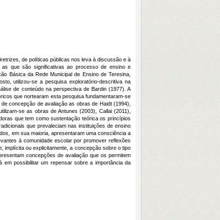
etrizes, de políticas públicas nos leva à discussão e à
 as que são significativas ao processo de ensino e
ção Básica da Rede Municipal de Ensino de Teresina,
o, utilizou-se a pesquisa exploratório-descritiva na
nálise de conteúdo na perspectiva de Bardin (1977). A
óricos que nortearam esta pesquisa fundamentaram-se
de concepção de avaliação as obras de Haidt (1994),
tilizam-se as obras de Antunes (2003), Callai (2011),
doras que tem como sustentação teórica os princípios
adicionais que prevaleciam nas instituições de ensino
sados, em sua maioria, apresentaram uma consciência a
evantes à comunidade escolar por promover reflexões
 implícita ou explicitamente, a concepção sobre o tipo
s apresentam concepções de avaliação que os permitem
á em possibilitar um repensar sobre a importância da