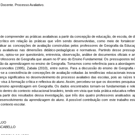
 Docente. Processo Avaliativo.
 de compreender as práticas avaliativas a partir da concepção de educação, de escola, de dir
 crítico em relação às práticas que vêm sendo desenvolvidas, como meio de fortalecer
lisar as concepções de avaliação construídas pelos professores de Geografia da Educa
 avaliativas nas dimensões didático-pedagógicas e normativas. Partindo desse pressupost
s, optou-se por questionário, entrevista, observação, análise de documentos oficiais e a
professores de Geografia que atuam no 6º ano do Ensino Fundamental. Os pressupostos te
ão da aprendizagem no ensino de Geografia. Tomamos como referência para a abordagem 
concellos (1995),
Zabala (2010), entre outros. Para a discussão do ensino de Geografia u
u-se a coexistência de concepções de avaliação voltadas às tendências educacionais inova
 significativa no desenvolvimento do processo avaliativo das escolas, pois as raízes tr
e visa à formação crítica e reflexiva do aluno. Assim, percebeu-se que os docentes pesqui
e ensino aprendizagem em Geografia. Os dados encontrados tornam-se fundamentais e rel
ntro do contexto educacional brasileiro, tendo em vista que toda prática educativa reflete,
e, a partir dos resultados dessa investigação, que três dos quatro professores analisado
 desenvolvimento da aprendizagem do aluno. A possível contribuição com este trabalho est
 contexto escolar.
AUJO
 SCABELLO