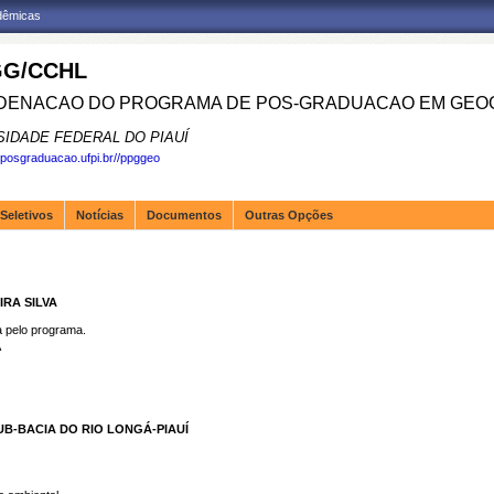
adêmicas
G/CCHL
ENACAO DO PROGRAMA DE POS-GRADUACAO EM GEOG
SIDADE FEDERAL DO PIAUÍ
.posgraduacao.ufpi.br//ppggeo
Seletivos
Notícias
Documentos
Outras Opções
IRA SILVA
pelo programa.
A
B-BACIA DO RIO LONGÁ-PIAUÍ