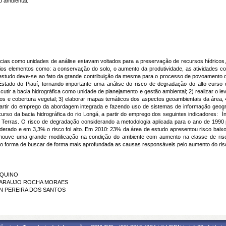
o ambiental.
bacias como unidades de análise estavam voltados para a preservação de recursos hídrico
rios elementos como: a conservação do solo, o aumento da produtividade, as atividades co
e estudo deve-se ao fato da grande contribuição da mesma para o processo de povoamento da
stado do Piauí, tornando importante uma análise do risco de degradação do alto curso d
scutir a bacia hidrográfica como unidade de planejamento e gestão ambiental; 2) realizar o l
olos e cobertura vegetal; 3) elaborar mapas temáticos dos aspectos geoambientais da área,
 partir do emprego da abordagem integrada e fazendo uso de sistemas de informação geog
urso da bacia hidrográfica do rio Longá, a partir do emprego dos seguintes indicadores: Índ
s Terras. O risco de degradação considerando a metodologia aplicada para o ano de 1990 
 moderado e em 3,3% o risco foi alto. Em 2010: 23% da área de estudo apresentou risco baix
e houve uma grande modificação na condição do ambiente com aumento na classe de ri
o forma de buscar de forma mais aprofundada as causas responsáveis pelo aumento do ris
 AQUINO
ENE ARAUJO ROCHA MORAES
SON PEREIRA DOS SANTOS