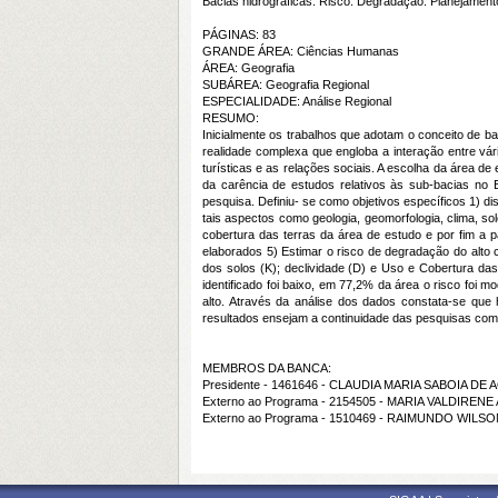
Bacias hidrográficas. Risco. Degradação. Planejament
PÁGINAS: 83
GRANDE ÁREA: Ciências Humanas
ÁREA: Geografia
SUBÁREA: Geografia Regional
ESPECIALIDADE: Análise Regional
RESUMO:
Inicialmente os trabalhos que adotam o conceito de 
realidade complexa que engloba a interação entre vá
turísticas e as relações sociais. A escolha da área d
da carência de estudos relativos às sub-bacias no E
pesquisa. Definiu- se como objetivos específicos 1) di
tais aspectos como geologia, geomorfologia, clima, s
cobertura das terras da área de estudo e por fim a
elaborados 5) Estimar o risco de degradação do alto c
dos solos (K); declividade (D) e Uso e Cobertura da
identificado foi baixo, em 77,2% da área o risco foi
alto. Através da análise dos dados constata-se qu
resultados ensejam a continuidade das pesquisas com
MEMBROS DA BANCA:
Presidente - 1461646 - CLAUDIA MARIA SABOIA DE
Externo ao Programa - 2154505 - MARIA VALDIR
Externo ao Programa - 1510469 - RAIMUNDO WIL