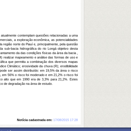
s, atualmente contemplam questões relacionadas a uma
merciais, a exploração econômica, as potencialidades
 região norte do Piauí e, principalmente, pela questão
a sub-bacia hidrográfica do rio Longá objetivo desta
evantamento da das condições físicas da área da bacia ,
 4) realizar mapeamento e análise das formas de uso e
ráfica que permitiu a combinação dos diversos mapas
ice Climático; erosividade da chuva (R); erodibilidade
pode ser assim distribuído: em 19,5% da área o risco
o, em 56% o risco foi moderado e em 21,2% o risco foi
sco alto que em 1990 era de 3,3% para 21,2%. Estes
co de degradação na área de estudo.
Notícia cadastrada em:
17/08/2015 17:28