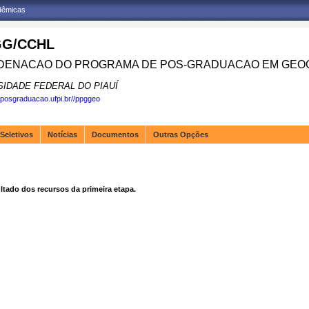
adêmicas
G/CCHL
ENACAO DO PROGRAMA DE POS-GRADUACAO EM GEOG
SIDADE FEDERAL DO PIAUÍ
.posgraduacao.ufpi.br//ppggeo
Seletivos
Notícias
Documentos
Outras Opções
tado dos recursos da primeira etapa.