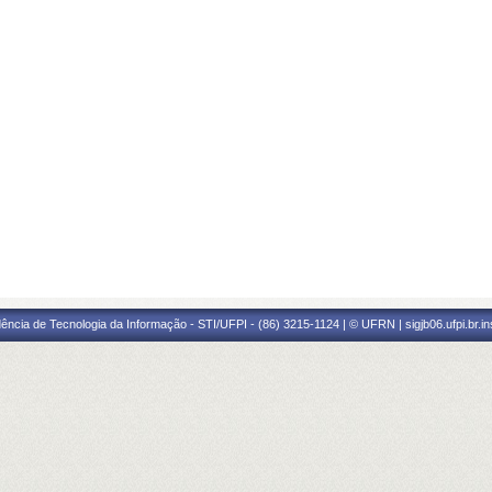
ência de Tecnologia da Informação - STI/UFPI - (86) 3215-1124 | © UFRN | sigjb06.ufpi.br.i