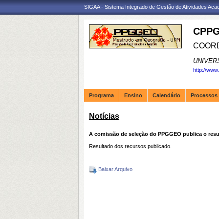
SIGAA - Sistema Integrado de Gestão de Atividades Ac
CPPG
COORD
UNIVER
http://www
Programa
Ensino
Calendário
Processos 
Notícias
A comissão de seleção do PPGGEO publica o resul
Resultado dos recursos publicado.
Baixar Arquivo