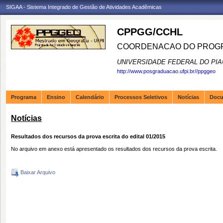
SIGAA - Sistema Integrado de Gestão de Atividades Acadêmicas
CPPGG/CCHL
COORDENACAO DO PROGR
UNIVERSIDADE FEDERAL DO PIA
http://www.posgraduacao.ufpi.br//ppggeo
Programa
Ensino
Calendário
Processos Seletivos
Notícias
Doc
Notícias
Resultados dos recursos da prova escrita do edital 01/2015
No arquivo em anexo está apresentado os resultados dos recursos da prova escrita.
Baixar Arquivo