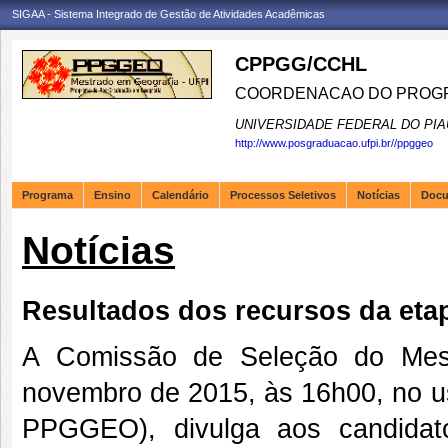
SIGAA - Sistema Integrado de Gestão de Atividades Acadêmicas
CPPGG/CCHL
COORDENACAO DO PROGR
UNIVERSIDADE FEDERAL DO PIA
http://www.posgraduacao.ufpi.br//ppggeo
Programa
Ensino
Calendário
Processos Seletivos
Notícias
Doc
Notícias
Resultados dos recursos da eta
A Comissão de Seleção do Mest
novembro de 2015, às 16h00, no us
PPGGEO), divulga aos candidat