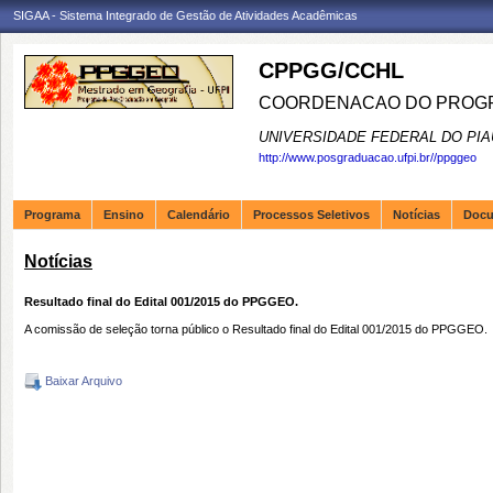
SIGAA - Sistema Integrado de Gestão de Atividades Acadêmicas
CPPGG/CCHL
COORDENACAO DO PROGR
UNIVERSIDADE FEDERAL DO PIA
http://www.posgraduacao.ufpi.br//ppggeo
Programa
Ensino
Calendário
Processos Seletivos
Notícias
Doc
Notícias
Resultado final do Edital 001/2015 do PPGGEO.
A comissão de seleção torna público o Resultado final do Edital 001/2015 do PPGGEO.
Baixar Arquivo