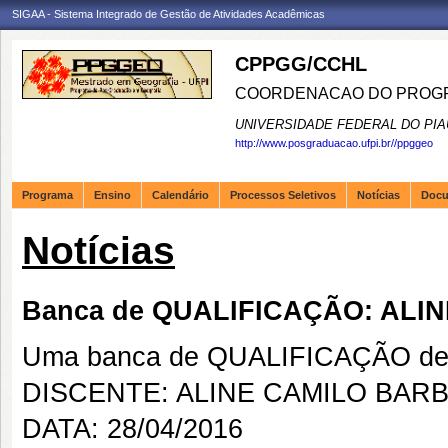
SIGAA - Sistema Integrado de Gestão de Atividades Acadêmicas
CPPGG/CCHL
COORDENACAO DO PROGR
UNIVERSIDADE FEDERAL DO PIA
http://www.posgraduacao.ufpi.br//ppggeo
Programa
Ensino
Calendário
Processos Seletivos
Notícias
Doc
Notícias
Banca de QUALIFICAÇÃO: ALI
Uma banca de QUALIFICAÇÃO de 
DISCENTE: ALINE CAMILO BAR
DATA: 28/04/2016