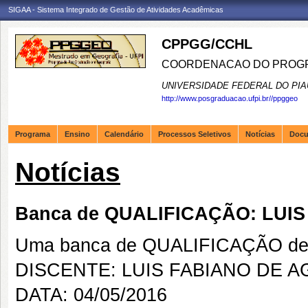
SIGAA - Sistema Integrado de Gestão de Atividades Acadêmicas
CPPGG/CCHL
COORDENACAO DO PROGR
UNIVERSIDADE FEDERAL DO PIA
http://www.posgraduacao.ufpi.br//ppggeo
Programa
Ensino
Calendário
Processos Seletivos
Notícias
Doc
Notícias
Banca de QUALIFICAÇÃO: LUIS
Uma banca de QUALIFICAÇÃO de 
DISCENTE: LUIS FABIANO DE A
DATA: 04/05/2016