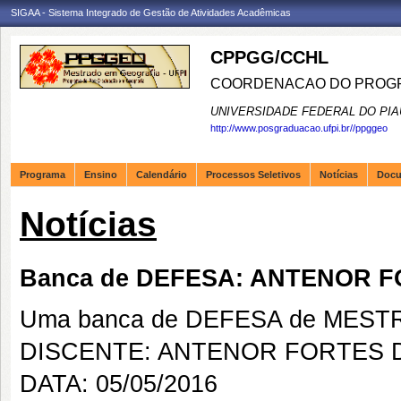
SIGAA - Sistema Integrado de Gestão de Atividades Acadêmicas
CPPGG/CCHL
COORDENACAO DO PROGR
UNIVERSIDADE FEDERAL DO PIA
http://www.posgraduacao.ufpi.br//ppggeo
Programa
Ensino
Calendário
Processos Seletivos
Notícias
Doc
Notícias
Banca de DEFESA: ANTENOR 
Uma banca de DEFESA de MESTRAD
DISCENTE: ANTENOR FORTES 
DATA: 05/05/2016