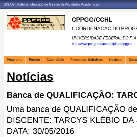
SIGAA - Sistema Integrado de Gestão de Atividades Acadêmicas
CPPGG/CCHL
COORDENACAO DO PROGR
UNIVERSIDADE FEDERAL DO PIA
http://www.posgraduacao.ufpi.br//ppggeo
Programa
Ensino
Calendário
Processos Seletivos
Notícias
Doc
Notícias
Banca de QUALIFICAÇÃO: TAR
Uma banca de QUALIFICAÇÃO de 
DISCENTE: TARCYS KLÉBIO DA 
DATA: 30/05/2016