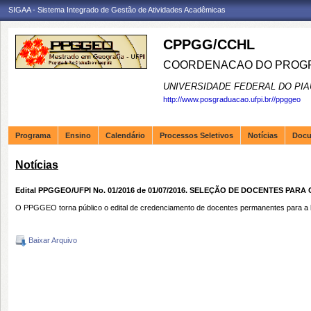
SIGAA - Sistema Integrado de Gestão de Atividades Acadêmicas
CPPGG/CCHL
COORDENACAO DO PROGR
UNIVERSIDADE FEDERAL DO PIA
http://www.posgraduacao.ufpi.br//ppggeo
Programa
Ensino
Calendário
Processos Seletivos
Notícias
Doc
Notícias
Edital PPGGEO/UFPI No. 01/2016 de 01/07/2016. SELEÇÃO DE DOCENTES PA
O PPGGEO torna público o edital de credenciamento de docentes permanentes para a l
Baixar Arquivo