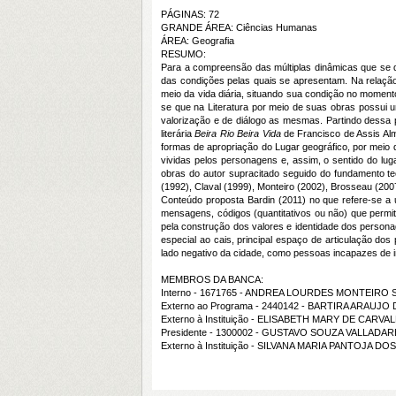
PÁGINAS: 72
GRANDE ÁREA: Ciências Humanas
ÁREA: Geografia
RESUMO:
Para a compreensão das múltiplas dinâmicas que se d
das condições pelas quais se apresentam. Na relação 
meio da vida diária, situando sua condição no momen
se que na Literatura por meio de suas obras possui 
valorização e de diálogo as mesmas. Partindo dessa p
literária
Beira Rio Beira Vida
de Francisco de Assis Alme
formas de apropriação do Lugar geográfico, por meio 
vividas pelos personagens e, assim, o sentido do lug
obras do autor supracitado seguido do fundamento te
(1992), Claval (1999), Monteiro (2002), Brosseau (2007
Conteúdo proposta Bardin (2011) no que refere-se a 
mensagens, códigos (quantitativos ou não) que permi
pela construção dos valores e identidade dos persona
especial ao cais, principal espaço de articulação d
lado negativo da cidade, como pessoas incapazes de i
MEMBROS DA BANCA:
Interno - 1671765 - ANDREA LOURDES MONTEIRO
Externo ao Programa - 2440142 - BARTIRA ARAUJO 
Externo à Instituição - ELISABETH MARY DE CARVA
Presidente - 1300002 - GUSTAVO SOUZA VALLADA
Externo à Instituição - SILVANA MARIA PANTOJA D