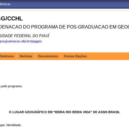
adêmicas
G/CCHL
ENACAO DO PROGRAMA DE POS-GRADUACAO EM GEOG
SIDADE FEDERAL DO PIAUÍ
.posgraduacao.ufpi.br//ppggeo
Seletivos
Notícias
Documentos
Outras Opções
pelo programa.
O LUGAR GEOGRÁFICO EM “BEIRA RIO BEIRA VIDA” DE ASSIS BRASIL
gar. Identidade.