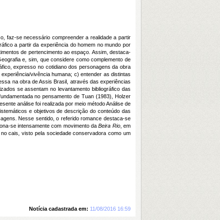
, faz-se necessário compreender a realidade a partir
gráfico a partir da experiência do homem no mundo por
timentos de pertencimento ao espaço. Assim, destaca-
 Geografia e, sim, que considere como complemento de
ráfico, expresso no cotidiano dos personagens da obra
a experiência/vivência humana; c) entender as distintas
ssa na obra de Assis Brasil, através das experiências
rizados se assentam no levantamento bibliográfico das
sa fundamentada no pensamento de Tuan (1983), Holzer
esente análise foi realizada por meio método Análise de
istemáticos e objetivos de descrição do conteúdo das
sagens. Nesse sentido, o referido romance destaca-se
laciona-se intensamente com movimento da
Beira Rio
, em
 no cais, visto pela sociedade conservadora como um
Notícia cadastrada em:
11/08/2016 16:59