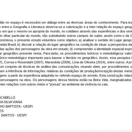
ão no espaço é necessário um diálogo entre as diversas áreas do conhecimento. Para isso
entre a Geografia e Literatura observa-se a valorização e a inter-relação do espaço geo
to em que o mesmo se apropria do mundo, no cotidiano através das experiências e dos sen
um olhar particular do mundo, não substituindo outros campos do saber, assim como o da
remissa, o presente estudo vislumbra como objetivo, a) analisar o sentido do Lugar geog
ida Brasil; b) discutir a relação do lugar geográfico na condição de situar a perspectiva d
das ações dos personagens da obra em estudo; d) compreender a identidade espacial expre
ar geográfico presente nesta. Para tanto, os procedimentos teóricos e metodológicos valo
órico-metodológico importante para basear o literário no geográfico. Assim, esta pesqui
), Correa e Rosendahl (2007), Marandola (2009), Lívia de Oliveira (2014), entre outros. A pr
um conjunto de técnicas de análise das comunicações visando obter, por procedimentos s
tam a inferência de informações relativas às condições de produção/recepção destas men
gens a partir da experiência adquirida no referido espaço do enredo. Esta construção re
os personagens na obra. Os personagens dessa história estão na
Beira Vida,
marginalizados
nter-relações com outros meios e "presas" ao ambiente da vivência no cais.
 SCABELLO
DA SILVA VIANA
LHO BAPTISTA - UESPI
RES
OS SANTOS - UESPI