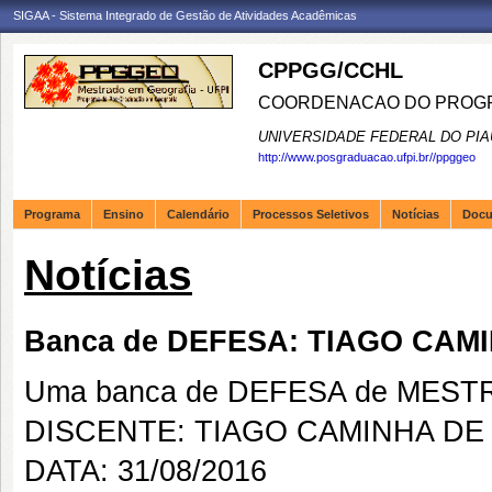
SIGAA - Sistema Integrado de Gestão de Atividades Acadêmicas
CPPGG/CCHL
COORDENACAO DO PROGR
UNIVERSIDADE FEDERAL DO PIA
http://www.posgraduacao.ufpi.br//ppggeo
Programa
Ensino
Calendário
Processos Seletivos
Notícias
Doc
Notícias
Banca de DEFESA: TIAGO CAM
Uma banca de DEFESA de MESTRAD
DISCENTE: TIAGO CAMINHA DE
DATA: 31/08/2016