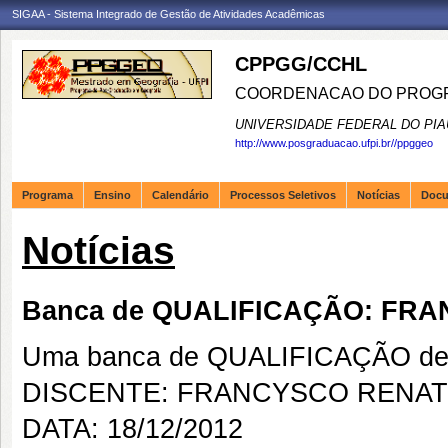
SIGAA - Sistema Integrado de Gestão de Atividades Acadêmicas
CPPGG/CCHL
COORDENACAO DO PROGR
UNIVERSIDADE FEDERAL DO PIA
http://www.posgraduacao.ufpi.br//ppggeo
Programa
Ensino
Calendário
Processos Seletivos
Notícias
Doc
Notícias
Banca de QUALIFICAÇÃO: FR
Uma banca de QUALIFICAÇÃO de 
DISCENTE: FRANCYSCO RENA
DATA: 18/12/2012