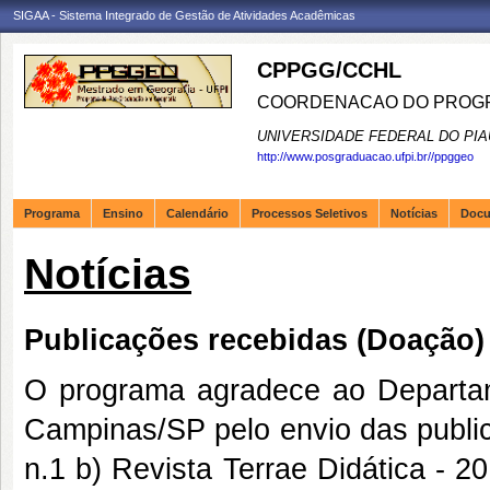
SIGAA - Sistema Integrado de Gestão de Atividades Acadêmicas
CPPGG/CCHL
COORDENACAO DO PROGR
UNIVERSIDADE FEDERAL DO PIA
http://www.posgraduacao.ufpi.br//ppggeo
Programa
Ensino
Calendário
Processos Seletivos
Notícias
Doc
Notícias
Publicações recebidas (Doação)
O programa agradece ao Departam
Campinas/SP pelo envio das publica
n.1 b) Revista Terrae Didática - 2