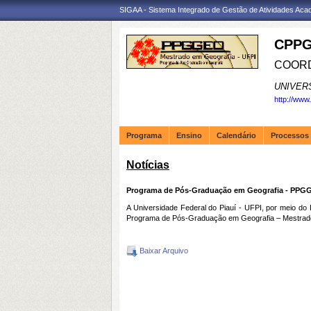
SIGAA - Sistema Integrado de Gestão de Atividades Ac
CPPG
COORD
UNIVER
http://www
Programa
Ensino
Calendário
Processos 
Notícias
Programa de Pós-Graduação em Geografia - PPGGEO
A Universidade Federal do Piauí - UFPI, por meio 
Programa de Pós-Graduação em Geografia – Mestrado
Baixar Arquivo