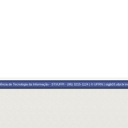
ência de Tecnologia da Informação - STI/UFPI - (86) 3215-1124 | © UFRN | sigjb03.ufpi.br.i