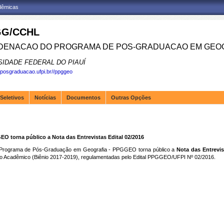
adêmicas
G/CCHL
ENACAO DO PROGRAMA DE POS-GRADUACAO EM GEOG
SIDADE FEDERAL DO PIAUÍ
.posgraduacao.ufpi.br//ppggeo
Seletivos
Notícias
Documentos
Outras Opções
 torna público a Nota das Entrevistas Edital 02/2016
do Programa de Pós-Graduação em Geografia - PPGGEO torna público a
Nota das Entrevis
 Acadêmico (Biênio 2017-2019), regulamentadas pelo Edital PPGGEO/UFPI Nº 02/2016.