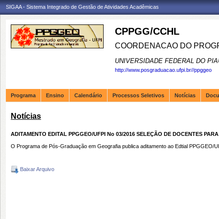
SIGAA - Sistema Integrado de Gestão de Atividades Acadêmicas
CPPGG/CCHL
COORDENACAO DO PROGR
UNIVERSIDADE FEDERAL DO PIA
http://www.posgraduacao.ufpi.br//ppggeo
Programa
Ensino
Calendário
Processos Seletivos
Notícias
Doc
Notícias
ADITAMENTO EDITAL PPGGEO/UFPI No 03/2016 SELEÇÃO DE DOCENTES PA
O Programa de Pós-Graduação em Geografia publica aditamento ao Edtial PPGGEO/UFPI
Baixar Arquivo