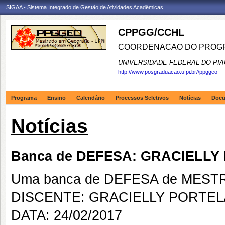
SIGAA - Sistema Integrado de Gestão de Atividades Acadêmicas
CPPGG/CCHL
COORDENACAO DO PROGR
UNIVERSIDADE FEDERAL DO PIA
http://www.posgraduacao.ufpi.br//ppggeo
Programa
Ensino
Calendário
Processos Seletivos
Notícias
Doc
Notícias
Banca de DEFESA: GRACIELLY
Uma banca de DEFESA de MESTRAD
DISCENTE: GRACIELLY PORTELA
DATA: 24/02/2017