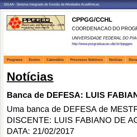
SIGAA - Sistema Integrado de Gestão de Atividades Acadêmicas
CPPGG/CCHL
COORDENACAO DO PROGR
UNIVERSIDADE FEDERAL DO PIA
http://www.posgraduacao.ufpi.br//ppggeo
Programa
Ensino
Calendário
Processos Seletivos
Notícias
Doc
Notícias
Banca de DEFESA: LUIS FABIA
Uma banca de DEFESA de MESTRAD
DISCENTE: LUIS FABIANO DE A
DATA: 21/02/2017