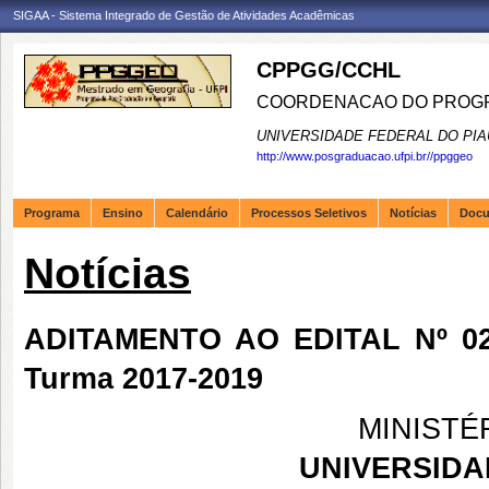
SIGAA - Sistema Integrado de Gestão de Atividades Acadêmicas
CPPGG/CCHL
COORDENACAO DO PROGR
UNIVERSIDADE FEDERAL DO PIA
http://www.posgraduacao.ufpi.br//ppggeo
Programa
Ensino
Calendário
Processos Seletivos
Notícias
Doc
Notícias
ADITAMENTO AO EDITAL Nº 02
Turma 2017-2019
MINISTÉ
UNIVERSIDA