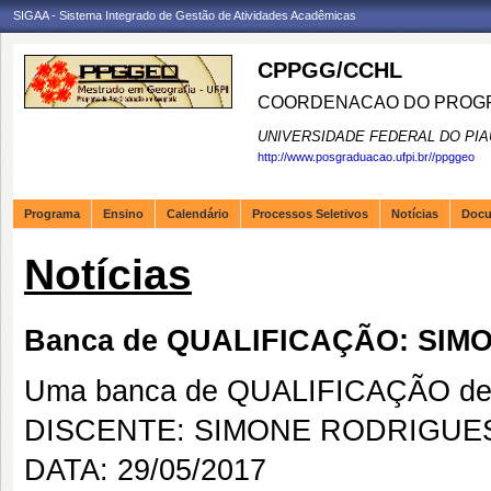
SIGAA - Sistema Integrado de Gestão de Atividades Acadêmicas
CPPGG/CCHL
COORDENACAO DO PROGR
UNIVERSIDADE FEDERAL DO PIA
http://www.posgraduacao.ufpi.br//ppggeo
Programa
Ensino
Calendário
Processos Seletivos
Notícias
Doc
Notícias
Banca de QUALIFICAÇÃO: SIM
Uma banca de QUALIFICAÇÃO de 
DISCENTE: SIMONE RODRIGUES
DATA: 29/05/2017