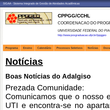
SIGAA - Sistema Integrado de Gestão de Atividades Acadêmicas
CPPGG/CCHL
COORDENACAO DO PROGR
UNIVERSIDADE FEDERAL DO PIA
http://www.posgraduacao.ufpi.br//ppggeo
Programa
Ensino
Calendário
Processos Seletivos
Notícias
Doc
Notícias
Boas Notícias do Adalgiso
Prezada Comunidade:
Comunicamos que o nosso eg
UTI e encontra-se no apart