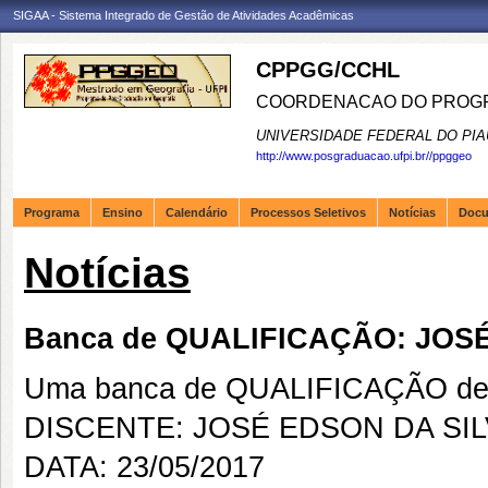
SIGAA - Sistema Integrado de Gestão de Atividades Acadêmicas
CPPGG/CCHL
COORDENACAO DO PROGR
UNIVERSIDADE FEDERAL DO PIA
http://www.posgraduacao.ufpi.br//ppggeo
Programa
Ensino
Calendário
Processos Seletivos
Notícias
Doc
Notícias
Banca de QUALIFICAÇÃO: JOS
Uma banca de QUALIFICAÇÃO de 
DISCENTE: JOSÉ EDSON DA SI
DATA: 23/05/2017