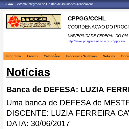
SIGAA - Sistema Integrado de Gestão de Atividades Acadêmicas
CPPGG/CCHL
COORDENACAO DO PROGR
UNIVERSIDADE FEDERAL DO PIA
http://www.posgraduacao.ufpi.br//ppggeo
Programa
Ensino
Calendário
Processos Seletivos
Notícias
Doc
Notícias
Banca de DEFESA: LUZIA FER
Uma banca de DEFESA de MESTRAD
DISCENTE: LUZIA FERREIRA C
DATA: 30/06/2017