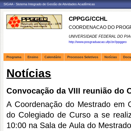
SIGAA - Sistema Integrado de Gestão de Atividades Acadêmicas
CPPGG/CCHL
COORDENACAO DO PROGR
UNIVERSIDADE FEDERAL DO PIA
http://www.posgraduacao.ufpi.br//ppggeo
Programa
Ensino
Calendário
Processos Seletivos
Notícias
Doc
Notícias
Convocação da VIII reunião do 
A Coordenação do Mestrado em G
do Colegiado de Curso a se reali
10:00 na Sala de Aula do Mestrado