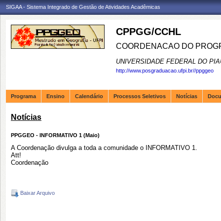
SIGAA - Sistema Integrado de Gestão de Atividades Acadêmicas
CPPGG/CCHL
COORDENACAO DO PROGR
UNIVERSIDADE FEDERAL DO PIA
http://www.posgraduacao.ufpi.br//ppggeo
Programa
Ensino
Calendário
Processos Seletivos
Notícias
Doc
Notícias
PPGGEO - INFORMATIVO 1 (Maio)
A Coordenação divulga a toda a comunidade o INFORMATIVO 1.
Att!
Coordenação
Baixar Arquivo