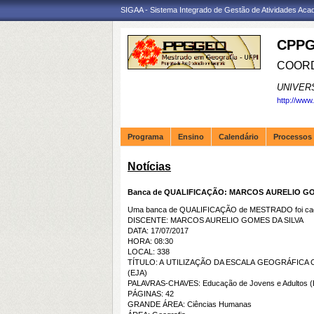
SIGAA - Sistema Integrado de Gestão de Atividades Ac
CPPG
COORD
UNIVER
http://www
Programa
Ensino
Calendário
Processos 
Notícias
Banca de QUALIFICAÇÃO: MARCOS AURELIO GO
Uma banca de QUALIFICAÇÃO de MESTRADO foi cada
DISCENTE: MARCOS AURELIO GOMES DA SILVA
DATA: 17/07/2017
HORA: 08:30
LOCAL: 338
TÍTULO: A UTILIZAÇÃO DA ESCALA GEOGRÁFIC
(EJA)
PALAVRAS-CHAVES: Educação de Jovens e Adultos (EJA
PÁGINAS: 42
GRANDE ÁREA: Ciências Humanas