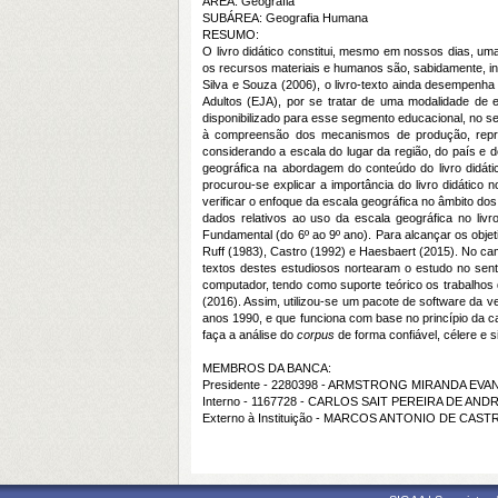
ÁREA: Geografia
SUBÁREA: Geografia Humana
RESUMO:
O livro didático constitui, mesmo em nossos dias, um
os recursos materiais e humanos são, sabidamente, ins
Silva e Souza (2006), o livro-texto ainda desempen
Adultos (EJA), por se tratar de uma modalidade de e
disponibilizado para esse segmento educacional, no s
à compreensão dos mecanismos de produção, reprod
considerando a escala do lugar da região, do país e 
geográfica na abordagem do conteúdo do livro didátic
procurou-se explicar a importância do livro didático n
verificar o enfoque da escala geográfica no âmbito do
dados relativos ao uso da escala geográfica no liv
Fundamental (do 6º ao 9º ano). Para alcançar os obje
Ruff (1983), Castro (1992) e Haesbaert (2015). No cam
textos destes estudiosos nortearam o estudo no senti
computador, tendo como suporte teórico os trabalhos 
(2016). Assim, utilizou-se um pacote de software da 
anos 1990, e que funciona com base no princípio da cat
faça a análise do
corpus
de forma confiável, célere e 
MEMBROS DA BANCA:
Presidente - 2280398 - ARMSTRONG MIRANDA EVA
Interno - 1167728 - CARLOS SAIT PEREIRA DE AND
Externo à Instituição - MARCOS ANTONIO DE CAS