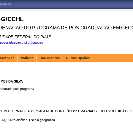
adêmicas
G/CCHL
ENACAO DO PROGRAMA DE POS-GRADUACAO EM GEOG
SIDADE FEDERAL DO PIAUÍ
.posgraduacao.ufpi.br//ppggeo
Seletivos
Notícias
Documentos
Outras Opções
MES DA SILVA
strada pelo programa.
A COMO FORMA DE ABORDAGEM DE CONTEÚDOS: UMA ANÁLISE DO LIVRO DIDÁTIC
). Livro didático. Escala geográfica