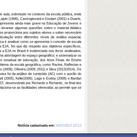
e aula, sobretudo no contexto da escola pública, onde
jolo (1996), Castrogiovanii e Goulart (2001) e Duarte,
 apresenta ainda mais grave na Educação de Jovens e
 levantar algumas questões sobre o material didático
se proporciona aos sujeitos-alunos o saber necessário
ação entre diferentes níveis de análise espacial,
isa é analisar como se apresenta o conceito de escala
a EJA. No que diz respeito aos objetivos específicos,
ra a EJA no Brasil é evidenciada nos livros analisados;
e na abordagem do espaço geográfico; e sistematizar os
l e estadual de educação, dos Anos Finais do Ensino
oblema da escala geográfica, como Racine, Raffestan e
 (2009), Oliveira (2009; 2011) e Silva (2013/2014). Os
uisa foi da análise de conteúdo (AC) com o auxílio do
ell (2005), Kelle(2005), Lage e Godoy (2008) e Bardan
T, desenvolvido por Richards e Richards, no final dos
laciona-se as facilidades oferecidas ao permitir que se
Notícia cadastrada em:
16/07/2017 23:13