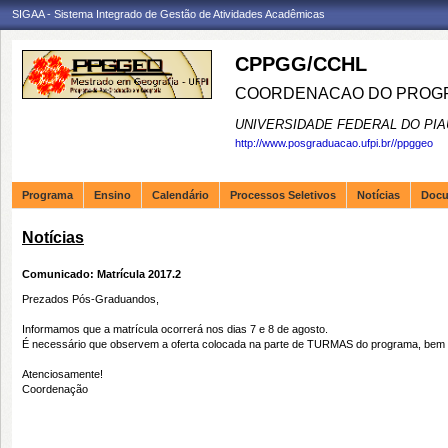
SIGAA - Sistema Integrado de Gestão de Atividades Acadêmicas
CPPGG/CCHL
COORDENACAO DO PROGR
UNIVERSIDADE FEDERAL DO PIA
http://www.posgraduacao.ufpi.br//ppggeo
Programa
Ensino
Calendário
Processos Seletivos
Notícias
Doc
Notícias
Comunicado: Matrícula 2017.2
Prezados Pós-Graduandos,
Informamos que a matrícula ocorrerá nos dias 7 e 8 de agosto.
É necessário que observem a oferta colocada na parte de TURMAS do programa, bem 
Atenciosamente!
Coordenação