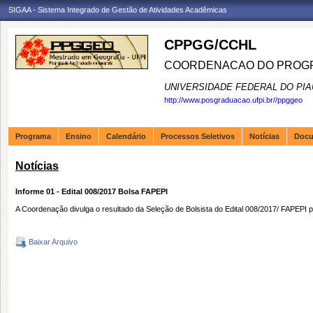
SIGAA - Sistema Integrado de Gestão de Atividades Acadêmicas
CPPGG/CCHL
COORDENACAO DO PROGR
UNIVERSIDADE FEDERAL DO PIA
http://www.posgraduacao.ufpi.br//ppggeo
Programa
Ensino
Calendário
Processos Seletivos
Notícias
Doc
Notícias
Informe 01 - Edital 008/2017 Bolsa FAPEPI
A Coordenação divulga o resultado da Seleção de Bolsista do Edital 008/2017/ FAPEPI 
Baixar Arquivo