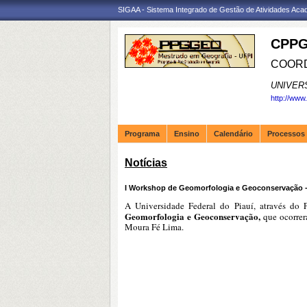
SIGAA - Sistema Integrado de Gestão de Atividades Ac
CPPG
COORD
UNIVER
http://www
Programa
Ensino
Calendário
Processos 
Notícias
I Workshop de Geomorfologia e Geoconservação -
A Universidade Federal do Piauí, através d
Geomorfologia e Geoconservação,
que ocorrer
Moura Fé Lima.