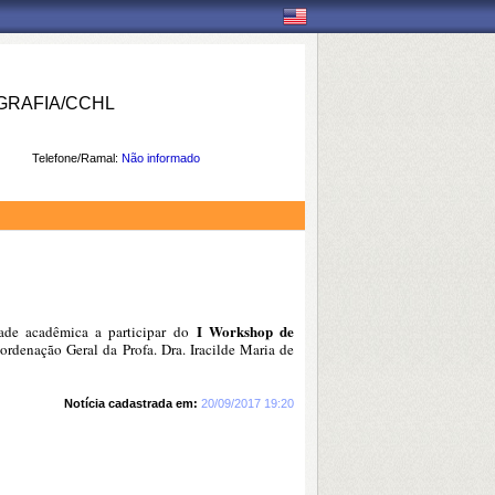
RAFIA/CCHL
Telefone/Ramal:
Não informado
I Workshop de
ade acadêmica a participar do
rdenação Geral da Profa. Dra. Iracilde Maria de
Notícia cadastrada em:
20/09/2017 19:20