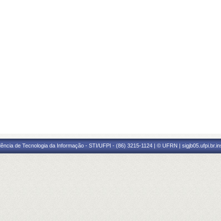
ência de Tecnologia da Informação - STI/UFPI - (86) 3215-1124 | © UFRN | sigjb05.ufpi.br.i