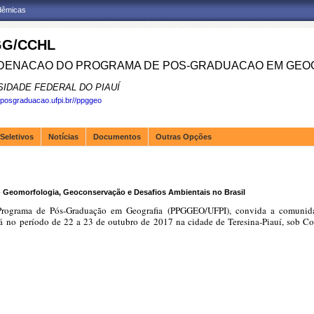
adêmicas
G/CCHL
ENACAO DO PROGRAMA DE POS-GRADUACAO EM GEOG
SIDADE FEDERAL DO PIAUÍ
.posgraduacao.ufpi.br//ppggeo
Seletivos
Notícias
Documentos
Outras Opções
 Geomorfologia, Geoconservação e Desafios Ambientais no Brasil
o Programa de Pós-Graduação em Geografia (PPGGEO/UFPI), convida a comunid
á no período de 22 a 23 de outubro de 2017 na cidade de Teresina-Piauí, sob Coo