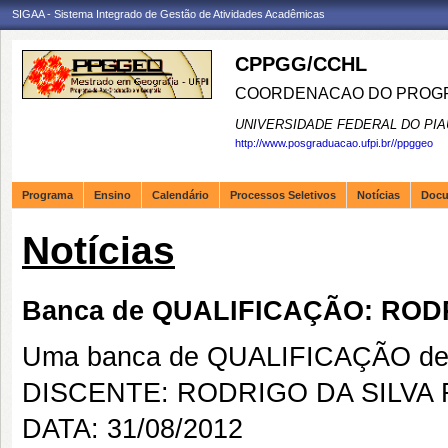
SIGAA - Sistema Integrado de Gestão de Atividades Acadêmicas
CPPGG/CCHL
COORDENACAO DO PROGR
UNIVERSIDADE FEDERAL DO PIA
http://www.posgraduacao.ufpi.br//ppggeo
Programa
Ensino
Calendário
Processos Seletivos
Notícias
Doc
Notícias
Banca de QUALIFICAÇÃO: ROD
Uma banca de QUALIFICAÇÃO de 
DISCENTE: RODRIGO DA SILVA
DATA: 31/08/2012