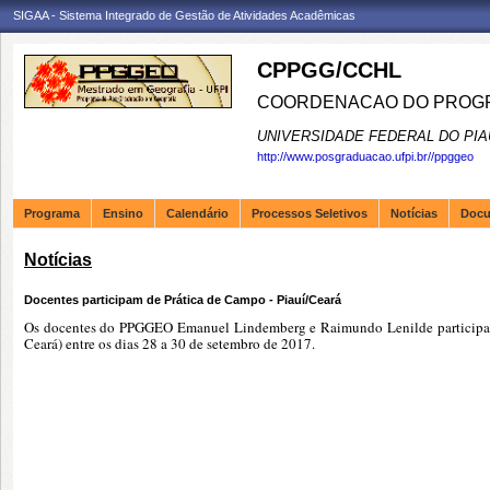
SIGAA - Sistema Integrado de Gestão de Atividades Acadêmicas
CPPGG/CCHL
COORDENACAO DO PROGR
UNIVERSIDADE FEDERAL DO PIA
http://www.posgraduacao.ufpi.br//ppggeo
Programa
Ensino
Calendário
Processos Seletivos
Notícias
Doc
Notícias
Docentes participam de Prática de Campo - Piauí/Ceará
Os docentes do PPGGEO Emanuel Lindemberg e Raimundo Lenilde participaram
Ceará) entre os dias 28 a 30 de setembro de 2017.