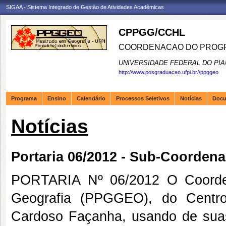
SIGAA - Sistema Integrado de Gestão de Atividades Acadêmicas
CPPGG/CCHL
COORDENACAO DO PROGR
UNIVERSIDADE FEDERAL DO PIA
http://www.posgraduacao.ufpi.br//ppggeo
Programa
Ensino
Calendário
Processos Seletivos
Notícias
Doc
Notícias
Portaria 06/2012 - Sub-Coorde
PORTARIA Nº 06/2012 O Coorde
Geografia (PPGGEO), do Centro
Cardoso Façanha, usando de suas